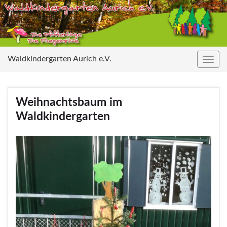
Waldkindergarten Aurich e.V.
Navig
umsc
Weihnachtsbaum im
Waldkindergarten