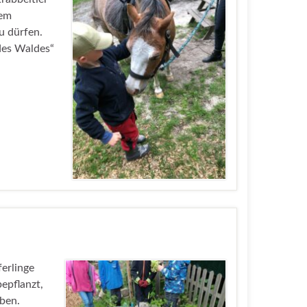
ßem
u dürfen.
des Waldes“
erlinge
bepflanzt,
aben.