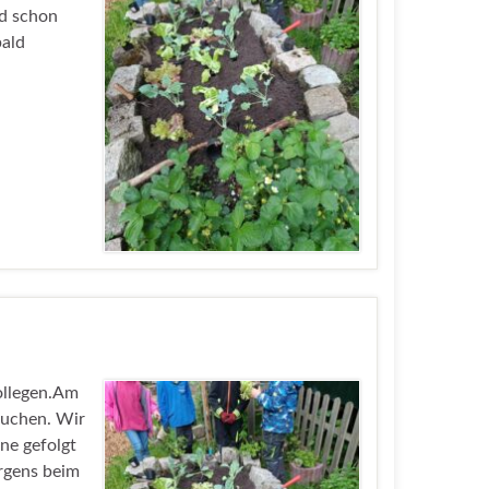
nd schon
bald
ollegen.Am
suchen. Wir
rne gefolgt
rgens beim