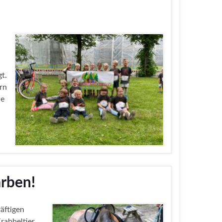
t.
rn
ne
arben!
äftigen
Krabbeltier