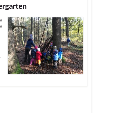
ergarten
om
um
k