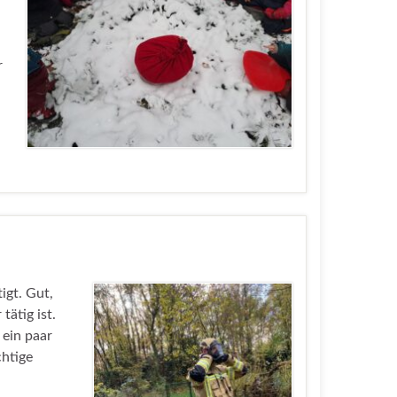
r
igt. Gut,
tätig ist.
ein paar
chtige