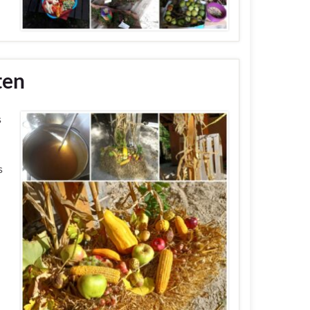
ten
s
s