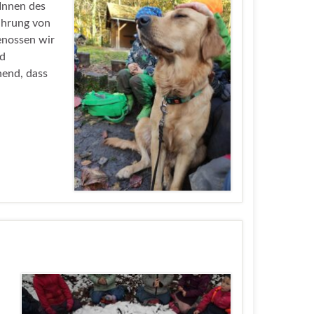
Innen des
ührung von
enossen wir
nd
nend, dass