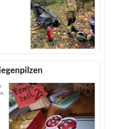
iegenpilzen
n
e,
,