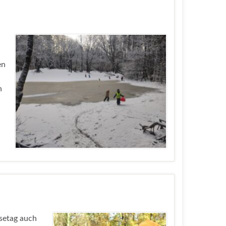
en
n
setag auch